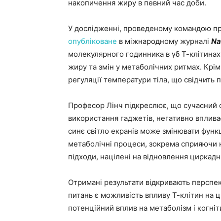
накопичення жиру в певний час доби.
У дослідженні, проведеному командою про
опубліковане
в міжнародному журналі
Na
молекулярного годинника в γδ Т-клітина
жиру та змін у метаболічних ритмах. Крі
регуляції температури тіла, що свідчить
Професор Лінч підкреслює, що сучасний с
використання гаджетів, негативно вплива
синє світло екранів може змінювати функ
метаболічні процеси, зокрема сприяючи 
підходи, націлені на відновлення циркад
Отримані результати відкривають перспе
питань є можливість впливу Т-клітин на ц
потенційний вплив на метаболізм і когніти