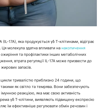
(IL-17A), яка продукується γδ Т-клітинами, відіграє
. Ця молекула здатна впливати на
накопичення
ї ожиріння та профілактики інших метаболічних
дження, втрата регуляції IL-17A може призвести до
 жирових запасів.
і цикли тривалістю приблизно 24 години, що
 такими як світло та темрява. Вони забезпечують
 імунною реакцією, яка має свою активність
окрема γδ Т-клітини, виявляють підвищену експресію
ляє їм ефективніше регулювати обмін речовин і