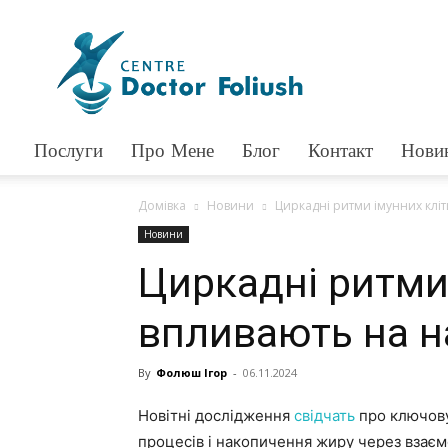
Доктор
Фолюш
Послуги
Про Мене
Блог
Контакт
Нови
Домівка
Новини
Циркадні ритми імунних клі
Новини
Циркадні ритми
впливають на 
By
Фолюш Ігор
-
06.11.2024
Новітні дослідження
свідчать
про ключову
процесів і накопичення жиру через взаєм