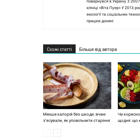
повернувся в Україну З 2007
клініці «Віта Пуер» У 2013 р
екології та соціальних техн
працює донині
Схожі статті
Більше від автора
Менше калорій без шкоди: вчені
Чи корисно 
з’ясували, як уповільнити старіння
щодня: що 