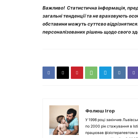
Важливо! Статистична інформація, пред
загальні тенденції та не враховують ос
обставини можуть суттєво відрізнятися
персоналізованих рішень щодо свого зд
Фолюш Ігор
У 1998 році закінчив Львівсь
по 2000 рік стажування в Isti
працював фізіотерапевтом в Ho