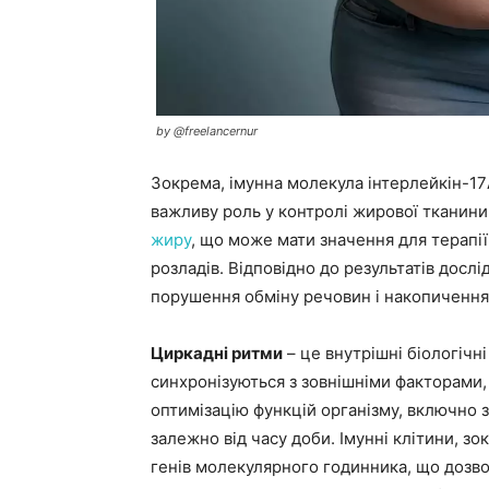
by @freelancernur
Зокрема, імунна молекула інтерлейкін-17A 
важливу роль у контролі жирової тканини
жиру
, що може мати значення для терапі
розладів. Відповідно до результатів дослі
порушення обміну речовин і накопичення
Циркадні ритми
– це внутрішні біологічн
синхронізуються з зовнішніми факторами,
оптимізацію функцій організму, включно з
залежно від часу доби. Імунні клітини, з
генів молекулярного годинника, що дозво