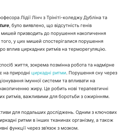
фесора Лідії Лінч з Трініті-коледжу Дубліна та
ture
, було виявлено, що відсутність генів
х мишей призводить до порушення накопичення
м того, у цих мишей спостерігалися порушення
 про вплив циркадних ритмів на терморегуляцію.
посіб життя, зокрема позмінна робота та надмірне
є на природні
циркадні ритми
. Порушення сну через
ціонування імунної системи та впливати на
накопиченню жиру. Це робить нові терапевтичні
них ритмів, важливими для боротьби з ожирінням.
ктиви для подальших досліджень. Одним з ключових
иркадні ритми в інших тканинах організму, а також
вні функції через зв’язок з мозком.