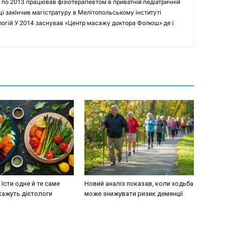
 по 2013 працював фізіотерапевтом в приватній педіатричній
оці закінчив магістратуру в Мелітопольському інституті
ологій У 2014 заснував «Центр масажу доктора Фолюш» де і
їсти одне й те саме
Новий аналіз показав, коли ходьба
кажуть дієтологи
може знижувати ризик деменції