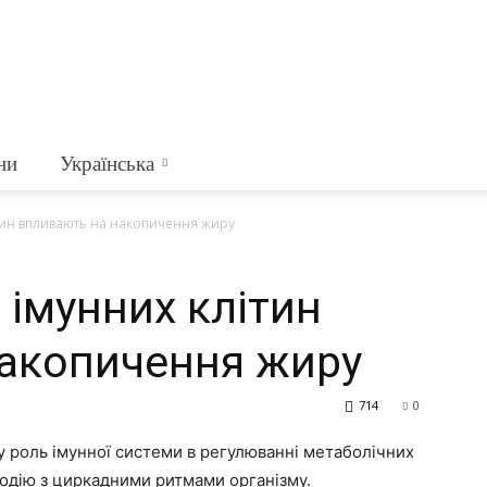
ни
Українська
тин впливають на накопичення жиру
 імунних клітин
накопичення жиру
714
0
 роль імунної системи в регулюванні метаболічних
одію з циркадними ритмами організму.