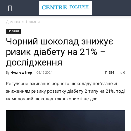
Домівка
Новини
Новини
Чорний шоколад знижує
ризик діабету на 21% –
дослідження
By
Фолюш Ігор
-
06.12.2024
534
0
Регулярне вживання чорного шоколаду пов’язане зі
зниженням ризику розвитку діабету 2 типу на 21%, тоді
як молочний шоколад такої користі не дає.