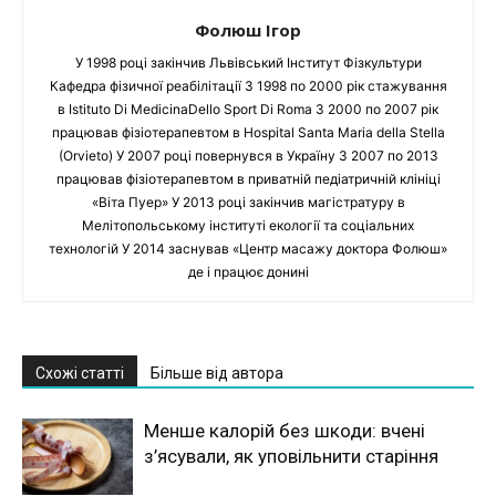
Фолюш Ігор
У 1998 році закінчив Львівський Інститут Фізкультури
Кафедра фізичної реабілітації З 1998 по 2000 рік стажування
в Istituto Di MedicinaDello Sport Di Roma З 2000 по 2007 рік
працював фізіотерапевтом в Hospital Santa Maria della Stella
(Orvieto) У 2007 році повернувся в Україну З 2007 по 2013
працював фізіотерапевтом в приватній педіатричній клініці
«Віта Пуер» У 2013 році закінчив магістратуру в
Мелітопольському інституті екології та соціальних
технологій У 2014 заснував «Центр масажу доктора Фолюш»
де і працює донині
Схожі статті
Більше від автора
Менше калорій без шкоди: вчені
з’ясували, як уповільнити старіння