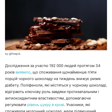
by @freepik
Дослідження за участю 192 000 людей протягом 34
років
виявило
, що споживання щонайменше п’яти
порцій чорного шоколаду на тиждень знижує ризик
діабету. Поліфеноли, які містяться у чорному шоколаді,
відіграють ключову роль завдяки протизапальним і
антиоксидантним властивостям, допомагаючи
регулювати
рівень цукру в крові
. Учасники, які
споживали молочний шоколад, мали підвищений