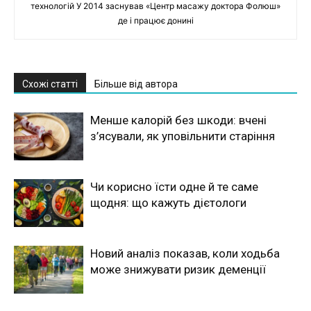
технологій У 2014 заснував «Центр масажу доктора Фолюш»
де і працює донині
Схожі статті
Більше від автора
Менше калорій без шкоди: вчені
з’ясували, як уповільнити старіння
Чи корисно їсти одне й те саме
щодня: що кажуть дієтологи
Новий аналіз показав, коли ходьба
може знижувати ризик деменції