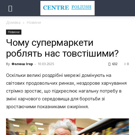
Домівка
Новини
Новини
Чому супермаркети
роблять нас товстішими?
By
Фолюш Ігор
-
10.03.2025
632
0
Оскільки великі роздрібні мережі домінують на
світових продовольчих ринках, нездорове харчування
стрімко зростає, що підкреслює нагальну потребу в
зміні харчового середовища для боротьби зі
зростаючими показниками ожиріння.