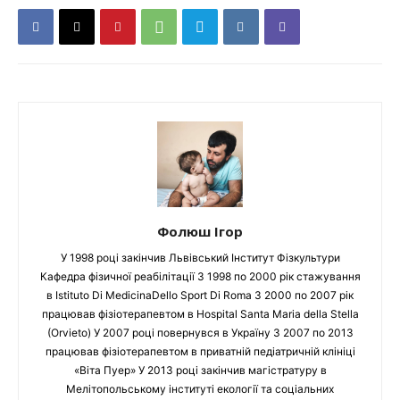
Фолюш Ігор
У 1998 році закінчив Львівський Інститут Фізкультури
Кафедра фізичної реабілітації З 1998 по 2000 рік стажування
в Istituto Di MedicinaDello Sport Di Roma З 2000 по 2007 рік
працював фізіотерапевтом в Hospital Santa Maria della Stella
(Orvieto) У 2007 році повернувся в Україну З 2007 по 2013
працював фізіотерапевтом в приватній педіатричній клініці
«Віта Пуер» У 2013 році закінчив магістратуру в
Мелітопольському інституті екології та соціальних