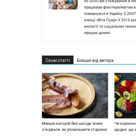
по 2000 рік стажування в Isti
працював фізіотерапевтом в Ho
повернувся в Україну З 2007
клініці «Віта Пуер» У 2013 р
екології та соціальних техн
працює донині
Схожі статті
Більше від автора
Менше калорій без шкоди: вчені
Чи корисно 
з’ясували, як уповільнити старіння
щодня: що 