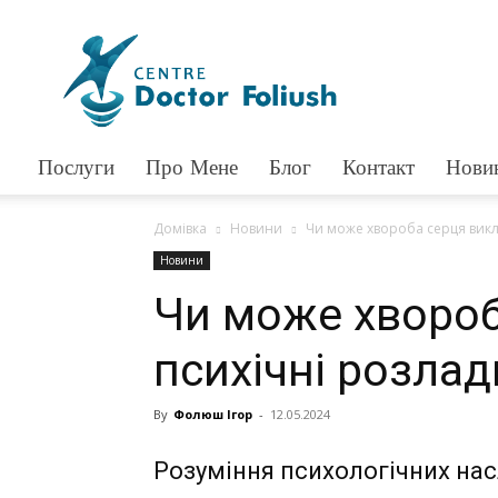
Доктор
Фолюш
Послуги
Про Мене
Блог
Контакт
Нови
Домівка
Новини
Чи може хвороба серця викл
Новини
Чи може хвороб
психічні розлад
By
Фолюш Ігор
-
12.05.2024
Розуміння психологічних на