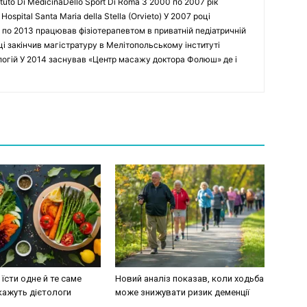
tuto Di MedicinaDello Sport Di Roma З 2000 по 2007 рік
spital Santa Maria della Stella (Orvieto) У 2007 році
 по 2013 працював фізіотерапевтом в приватній педіатричній
оці закінчив магістратуру в Мелітопольському інституті
ологій У 2014 заснував «Центр масажу доктора Фолюш» де і
їсти одне й те саме
Новий аналіз показав, коли ходьба
кажуть дієтологи
може знижувати ризик деменції