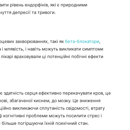
ити рівень ендорфінів, які є природними
уття депресії та тривоги.
рцевих захворюваннях, такі як
бета-блокатори
,
а і млявість, і навіть можуть викликати симптоми
лікарі враховували ці потенційні побічні ефекти
є здатність серця ефективно перекачувати кров, це
ві, збагаченої киснем, до мозку. Це зниження
ційно викликаючи сплутаність свідомості, втрату
 Ці когнітивні проблеми можуть посилити стрес і
е більше погіршуючи їхній психічний стан.