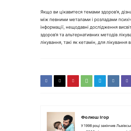
Якщо ви цікавитеся темами здоров’я, дізна
між певними металами і розладами психіч
інформації, нещодавні дослідження висві
здоров’я та альтернативних методів ліку
лікування, такі як кетамін, для лікування 
Фолюш Ігор
У 1998 році закінчив Львівсь