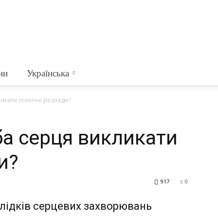
ни
Українська
икати психічні розлади?
а серця викликати
и?
917
0
слідків серцевих захворювань