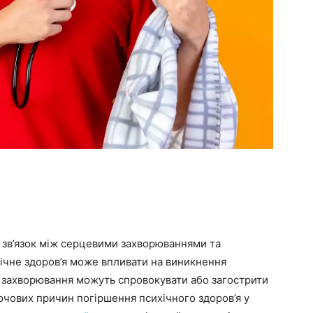
 зв’язок між серцевими захворюваннями та
хічне здоров’я може впливати на виникнення
і захворювання можуть спровокувати або загострити
лючових причин погіршення психічного здоров’я у