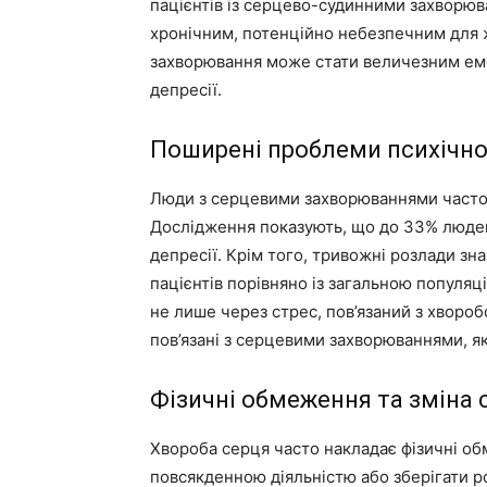
пацієнтів із серцево-судинними захворю
хронічним, потенційно небезпечним для 
захворювання може стати величезним емо
депресії.
Поширені проблеми психічно
Люди з серцевими захворюваннями часто 
Дослідження показують, що до 33% людей
депресії. Крім того, тривожні розлади зн
пацієнтів порівняно із загальною популяц
не лише через стрес, пов’язаний з хворобо
пов’язані з серцевими захворюваннями, як
Фізичні обмеження та зміна 
Хвороба серця часто накладає фізичні об
повсякденною діяльністю або зберігати ро