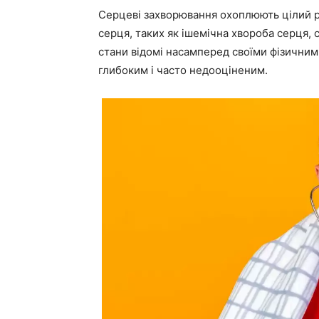
Серцеві захворювання охоплюють цілий ря
серця, таких як ішемічна хвороба серця, 
стани відомі насамперед своїми фізичними
глибоким і часто недооціненим.