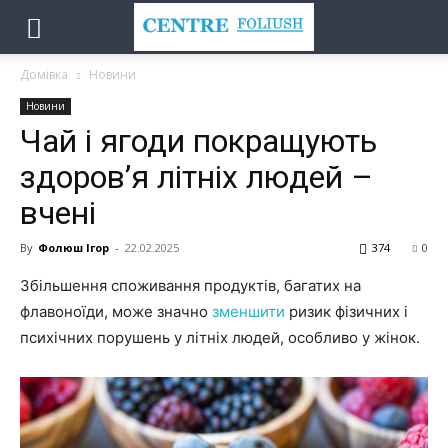
Домівка
Новини
Новини
Чай і ягоди покращують
здоров’я літніх людей –
вчені
By
Фолюш Ігор
-
22.02.2025
374
0
Збільшення споживання продуктів, багатих на
флавоноїди, може значно
зменшити
ризик фізичних і
психічних порушень у літніх людей, особливо у жінок.