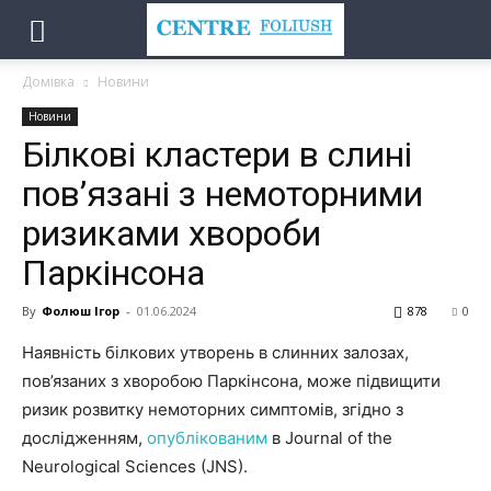
Домівка
Новини
Новини
Білкові кластери в слині
пов’язані з немоторними
ризиками хвороби
Паркінсона
By
Фолюш Ігор
-
01.06.2024
878
0
Наявність білкових утворень в слинних залозах,
пов’язаних з хворобою Паркінсона, може підвищити
ризик розвитку немоторних симптомів, згідно з
дослідженням,
опублікованим
в Journal of the
Neurological Sciences (JNS).