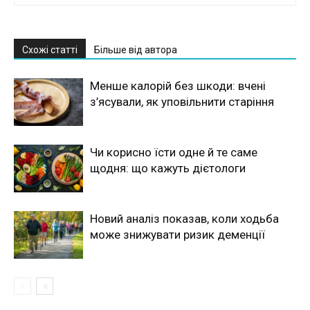
Схожі статті
Більше від автора
Менше калорій без шкоди: вчені
з’ясували, як уповільнити старіння
Чи корисно їсти одне й те саме
щодня: що кажуть дієтологи
Новий аналіз показав, коли ходьба
може знижувати ризик деменції