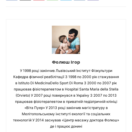
Фолюш Ігор
У 1998 році закінчив Львівський Інститут Фізкультури
Кафедра фізичної реабілітації З 1998 по 2000 рік стажування
в Istituto Di MedicinaDello Sport Di Roma З 2000 по 2007 рік
працював фізіотерапевтом в Hospital Santa Maria della Stella
(Orvieto) У 2007 році повернувся в Україну З 2007 по 2013
працював фізіотерапевтом в приватній педіатричній клініці
«Віта Пуер» У 2013 році закінчив магістратуру в
Мелітопольському інституті екології та соціальних
технологій У 2014 заснував «Центр масажу доктора Фолюш»
де і працює донині