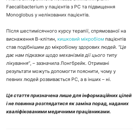
Faecalibacterium у пацієнтів з РС та підвищення
Monoglobus у нелікованих пацієнтів.
Після шестимісячного курсу терапії, спрямованої на
виснаження В-клітин,
кишковий мікробіом
пацієнтів
став подібнішим до мікробіому здорових людей.
“Це
дає нам підказки щодо механізмів дії цього типу
лікування”
, – зазначила Лонгбрейк. Отримані
результати можуть допомогти пояснити, чому у
певних людей розвивається РС, а в інших – ні.
Ця стаття призначена лише для інформаційних цілей
і не повинна розглядатися як заміна порад, наданих
кваліфікованими медичними працівниками.