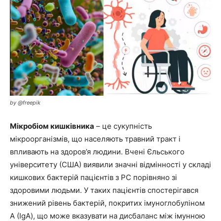
by @freepik
Мікробіом кишківника
– це сукупність
мікроорганізмів, що населяють травний тракт і
впливають на здоров’я людини. Вчені Єльського
університету (США) виявили значні відмінності у складі
кишкових бактерій пацієнтів з РС порівняно зі
здоровими людьми. У таких пацієнтів спостерігався
знижений рівень бактерій, покритих імуноглобуліном
А (IgA), що може вказувати на дисбаланс між імунною