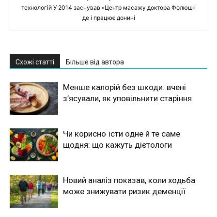
технологій У 2014 заснував «Центр масажу доктора Фолюш»
де і працює донині
Схожі статті
Більше від автора
Менше калорій без шкоди: вчені
з’ясували, як уповільнити старіння
Чи корисно їсти одне й те саме
щодня: що кажуть дієтологи
Новий аналіз показав, коли ходьба
може знижувати ризик деменції