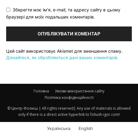
Зберегти моє ім'я, e-mail, та адресу сайту в цьому
браузері для моїх подальших коментарів.
Цей сайт використовує Akismet для зменшення спаму.
Дізнайтеся, як обробляються дані ваших коментарів.
Головна
Умови використання сайту
Політика конфіденційності
© Центр Фолюш | All rights reserved| Any use of materials is allowed
only if there is a direct active hyperlink to foliush-igor.com!
Українська
English