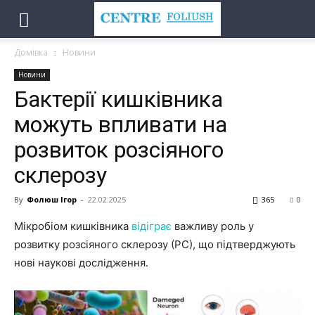
Домівка
Новини
Новини
Бактерії кишківника
можуть впливати на
розвиток розсіяного
склерозу
By
Фолюш Ігор
-
22.02.2025
365
0
Мікробіом кишківника
відіграє
важливу роль у
розвитку розсіяного склерозу (РС), що підтверджують
нові наукові дослідження.