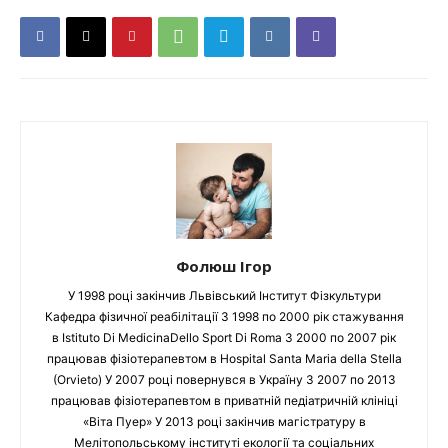
Фолюш Ігор
У 1998 році закінчив Львівський Інститут Фізкультури
Кафедра фізичної реабілітації З 1998 по 2000 рік стажування
в Istituto Di MedicinaDello Sport Di Roma З 2000 по 2007 рік
працював фізіотерапевтом в Hospital Santa Maria della Stella
(Orvieto) У 2007 році повернувся в Україну З 2007 по 2013
працював фізіотерапевтом в приватній педіатричній клініці
«Віта Пуер» У 2013 році закінчив магістратуру в
Мелітопольському інституті екології та соціальних