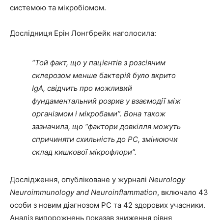
системою та мікробіомом.
Дослідниця Ерін Лонгбрейк наголосила:
“Той факт, що у пацієнтів з розсіяним
склерозом менше бактерій було вкрито
IgA, свідчить про можливий
фундаментальний розрив у взаємодії між
організмом і мікробами”. Вона також
зазначила, що “фактори довкілля можуть
спричиняти схильність до РС, змінюючи
склад кишкової мікрофлори”.
Дослідження, опубліковане у журналі
Neurology
Neuroimmunology and Neuroinflammation
, включало 43
особи з новим діагнозом РС та 42 здорових учасники.
Аналіз випорожнень показав зниження рівня