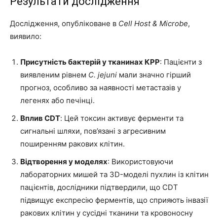
Результати дослідження
Дослідження, опубліковане в
Cell Host & Microbe
,
виявило:
Присутність бактерій у тканинах КРР
: Пацієнти з
виявленим рівнем
C. jejuni
мали значно гірший
прогноз, особливо за наявності метастазів у
легенях або печінці.
Вплив CDT
: Цей токсин активує ферменти та
сигнальні шляхи, пов’язані з агресивним
поширенням ракових клітин.
Відтворення у моделях
: Використовуючи
лабораторних мишей та 3D-моделі пухлин із клітин
пацієнтів, дослідники підтвердили, що CDT
підвищує експресію ферментів, що сприяють інвазії
ракових клітин у сусідні тканини та кровоносну