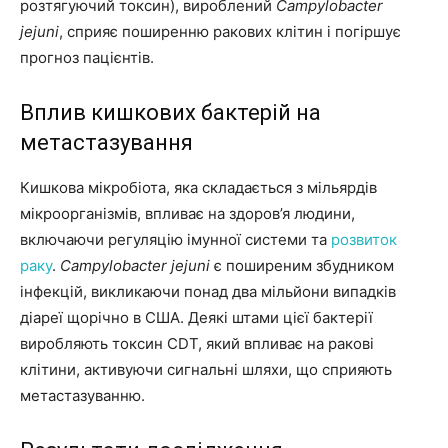
розтягуючий токсин), вироблений
Campylobacter
jejuni
, сприяє поширенню ракових клітин і погіршує
прогноз пацієнтів.
Вплив кишкових бактерій на
метастазування
Кишкова мікробіота, яка складається з мільярдів
мікроорганізмів, впливає на здоров’я людини,
включаючи регуляцію імунної системи та
розвиток
раку
.
Campylobacter jejuni
є поширеним збудником
інфекцій, викликаючи понад два мільйони випадків
діареї щорічно в США. Деякі штами цієї бактерії
виробляють токсин CDT, який впливає на ракові
клітини, активуючи сигнальні шляхи, що сприяють
метастазуванню.