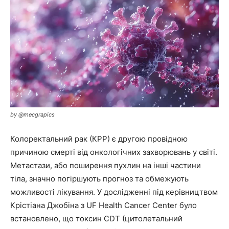
by @mecgrapics
Колоректальний рак (КРР) є другою провідною
причиною смерті від онкологічних захворювань у світі.
Метастази, або поширення пухлин на інші частини
тіла, значно погіршують прогноз та обмежують
можливості лікування. У дослідженні під керівництвом
Крістіана Джобіна з UF Health Cancer Center було
встановлено, що токсин CDT (цитолетальний