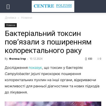
Домівка
Новини
Новини
Бактеріальний токсин
пов’язали з поширенням
колоректального раку
By
Фолюш Ігор
-
10.12.2024
650
0
Дослідження
показує
, що токсин у бактеріях
Campylobacter jejuni
прискорює поширення
колоректальних пухлин на інші органи, відкриваючи
можливості для ранньої діагностики та нових підходів
до лікування.