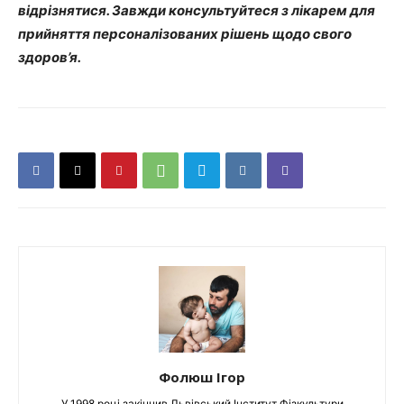
відрізнятися. Завжди консультуйтеся з лікарем для
прийняття персоналізованих рішень щодо свого
здоров’я.
Фолюш Ігор
У 1998 році закінчив Львівський Інститут Фізкультури