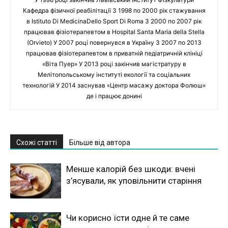
Кафедра фізичної реабілітації З 1998 по 2000 рік стажування
в Istituto Di MedicinaDello Sport Di Roma З 2000 по 2007 рік
працював фізіотерапевтом в Hospital Santa Maria della Stella
(Orvieto) У 2007 році повернувся в Україну З 2007 по 2013
працював фізіотерапевтом в приватній педіатричній клініці
«Віта Пуер» У 2013 році закінчив магістратуру в
Мелітопольському інституті екології та соціальних
технологій У 2014 заснував «Центр масажу доктора Фолюш»
де і працює донині
Схожі статті
Більше від автора
Менше калорій без шкоди: вчені
з’ясували, як уповільнити старіння
Чи корисно їсти одне й те саме