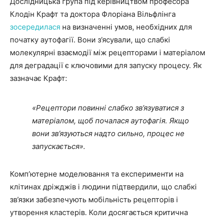
Дослідницька група під керівництвом професора
Клодін Крафт та доктора Флоріана Вільфлінга
зосередилася
на визначенні умов, необхідних для
початку аутофагії. Вони з’ясували, що слабкі
молекулярні взаємодії між рецепторами і матеріалом
для деградації є ключовими для запуску процесу. Як
зазначає Крафт:
«Рецептори повинні слабко зв’язуватися з
матеріалом, щоб почалася аутофагія. Якщо
вони зв’язуються надто сильно, процес не
запускається».
Комп’ютерне моделювання та експерименти на
клітинах дріжджів і людини підтвердили, що слабкі
зв’язки забезпечують мобільність рецепторів і
утворення кластерів. Коли досягається критична