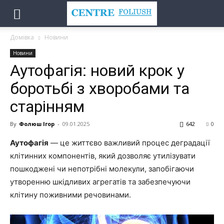
Домівка
Новини
Новини
Аутофагія: новий крок у
боротьбі з хворобами та
старінням
By
Фолюш Ігор
-
09.01.2025
642
0
Аутофагія
— це життєво важливий процес деградації
клітинних компонентів, який дозволяє утилізувати
пошкоджені чи непотрібні молекули, запобігаючи
утворенню шкідливих агрегатів та забезпечуючи
клітину поживними речовинами.