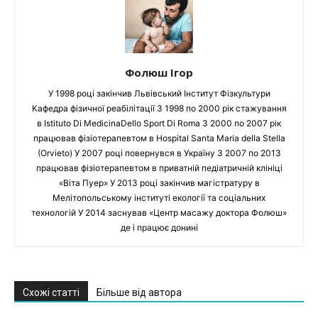
Фолюш Ігор
У 1998 році закінчив Львівський Інститут Фізкультури
Кафедра фізичної реабілітації З 1998 по 2000 рік стажування
в Istituto Di MedicinaDello Sport Di Roma З 2000 по 2007 рік
працював фізіотерапевтом в Hospital Santa Maria della Stella
(Orvieto) У 2007 році повернувся в Україну З 2007 по 2013
працював фізіотерапевтом в приватній педіатричній клініці
«Віта Пуер» У 2013 році закінчив магістратуру в
Мелітопольському інституті екології та соціальних
технологій У 2014 заснував «Центр масажу доктора Фолюш»
де і працює донині
Схожі статті
Більше від автора