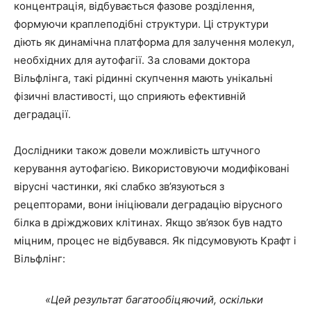
концентрація, відбувається фазове розділення,
формуючи краплеподібні структури. Ці структури
діють як динамічна платформа для залучення молекул,
необхідних для аутофагії. За словами доктора
Вільфлінга, такі рідинні скупчення мають унікальні
фізичні властивості, що сприяють ефективній
деградації.
Дослідники також довели можливість штучного
керування аутофагією. Використовуючи модифіковані
вірусні частинки, які слабко зв’язуються з
рецепторами, вони ініціювали деградацію вірусного
білка в дріжджових клітинах. Якщо зв’язок був надто
міцним, процес не відбувався. Як підсумовують Крафт і
Вільфлінг:
«Цей результат багатообіцяючий, оскільки