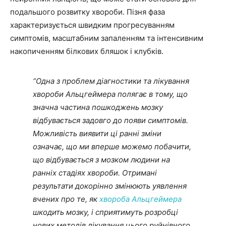
подальшого розвитку хвороби. Пізня фаза
характеризується швидким прогресуванням
симптомів, масштабним запаленням та інтенсивним
накопиченням білкових бляшок і клубків.
“Одна з проблем діагностики та лікування
хвороби Альцгеймера полягає в тому, що
значна частина пошкоджень мозку
відбувається задовго до появи симптомів.
Можливість виявити ці ранні зміни
означає, що ми вперше можемо побачити,
що відбувається з мозком людини на
ранніх стадіях хвороби. Отримані
результати докорінно змінюють уявлення
вчених про те, як
хвороба Альцгеймера
шкодить мозку, і сприятимуть розробці
нових методів лікування цього руйнівного