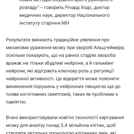
розладу” – говорить Річард Ходс, доктор
медичних наук, директор Національного
інституту старіння NIH
Результати змінюють традиційне уявлення про
механізми ураження мозку при хворобі Альцгеймера,
оскільки показують, що на ранніх стадіях хвороба
вражає не тільки збудливі нейрони, а й гальмівні
нейрони, які відіграють ключову роль у регуляції
нейронної активності. Це відкриття може пояснити
виникнення порушень у нейронних ланцюгах ще до
появи когнітивних симптомів, таких як проблеми з
пам’яттю.
Вчені використовували новітні технології картування
мозку для аналізу понад 3,4 мільйона клітин, щоб
створити детальну хронологію клітинних змін, які