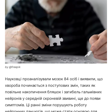
by @freepik
Науковці проаналізували мозок 84 осіб і виявили, що
хвороба починається з поступових змін, таких як
повільне накопичення бляшок і загибель гальмівних
нейронів у середній скроневій звивині, ще до появи
симптомів. Ці ранні зміни порушують роботу
нейронних ланцюгів, що може стати основою для