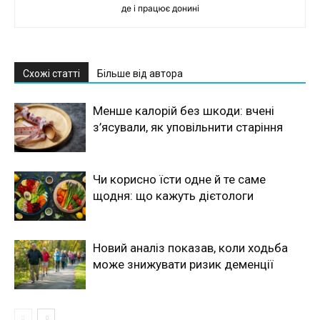
де і працює донині
Схожі статті
Більше від автора
Менше калорій без шкоди: вчені
з’ясували, як уповільнити старіння
Чи корисно їсти одне й те саме
щодня: що кажуть дієтологи
Новий аналіз показав, коли ходьба
може знижувати ризик деменції