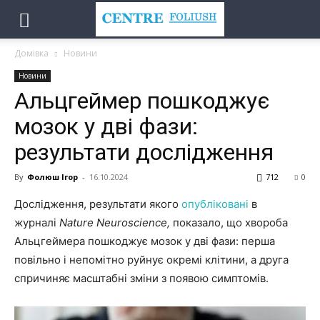
Домівка
Новини
Новини
Альцгеймер пошкоджує
мозок у дві фази:
результати дослідження
By
Фолюш Ігор
-
16.10.2024
712
0
Дослідження, результати якого
опубліковані
в
журналі
Nature Neuroscience,
показало, що хвороба
Альцгеймера пошкоджує мозок у дві фази: перша
повільно і непомітно руйнує окремі клітини, а друга
спричиняє масштабні зміни з появою симптомів.