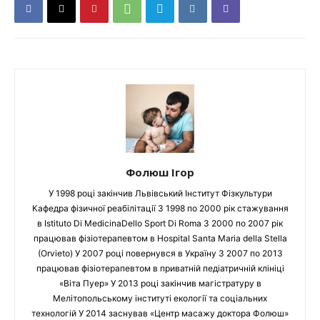
Фолюш Ігор
У 1998 році закінчив Львівський Інститут Фізкультури
Кафедра фізичної реабілітації З 1998 по 2000 рік стажування
в Istituto Di MedicinaDello Sport Di Roma З 2000 по 2007 рік
працював фізіотерапевтом в Hospital Santa Maria della Stella
(Orvieto) У 2007 році повернувся в Україну З 2007 по 2013
працював фізіотерапевтом в приватній педіатричній клініці
«Віта Пуер» У 2013 році закінчив магістратуру в
Мелітопольському інституті екології та соціальних
технологій У 2014 заснував «Центр масажу доктора Фолюш»