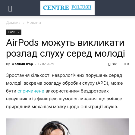
Домівка
Новини
Новини
AirPods можуть викликати
розлад слуху серед молоді
By
Фолюш Ігор
-
17.02.2025
348
0
Зростання кількості неврологічних порушень серед
молоді, зокрема розладу обробки слуху (APD), може
бути
спричинене
використанням бездротових
навушників із функцією шумопоглинання, що змінює
природний механізм мозку щодо фільтрації звуків.