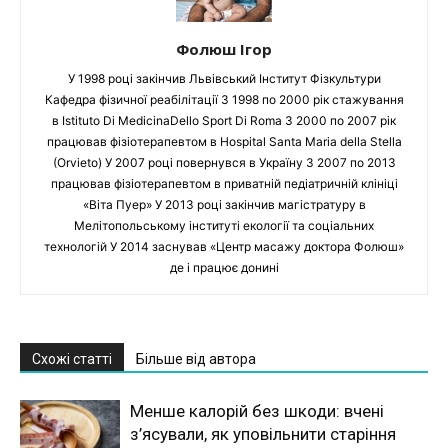
Фолюш Ігор
У 1998 році закінчив Львівський Інститут Фізкультури
Кафедра фізичної реабілітації З 1998 по 2000 рік стажування
в Istituto Di MedicinaDello Sport Di Roma З 2000 по 2007 рік
працював фізіотерапевтом в Hospital Santa Maria della Stella
(Orvieto) У 2007 році повернувся в Україну З 2007 по 2013
працював фізіотерапевтом в приватній педіатричній клініці
«Віта Пуер» У 2013 році закінчив магістратуру в
Мелітопольському інституті екології та соціальних
технологій У 2014 заснував «Центр масажу доктора Фолюш»
де і працює донині
Схожі статті
Більше від автора
Менше калорій без шкоди: вчені
з’ясували, як уповільнити старіння