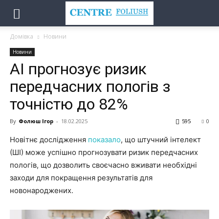
Домівка
Новини
Новини
АІ прогнозує ризик
передчасних пологів з
точністю до 82%
By
Фолюш Ігор
-
18.02.2025
595
0
Новітнє дослідження
показало
, що штучний інтелект
(ШІ) може успішно прогнозувати ризик передчасних
пологів, що дозволить своєчасно вживати необхідні
заходи для покращення результатів для
новонароджених.