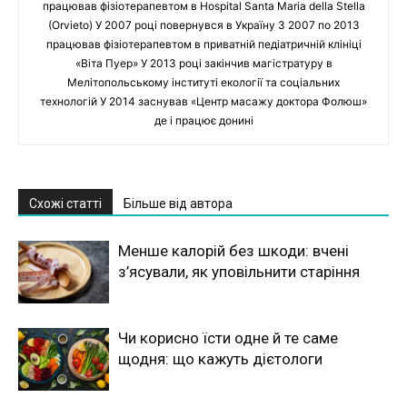
працював фізіотерапевтом в Hospital Santa Maria della Stella
(Orvieto) У 2007 році повернувся в Україну З 2007 по 2013
працював фізіотерапевтом в приватній педіатричній клініці
«Віта Пуер» У 2013 році закінчив магістратуру в
Мелітопольському інституті екології та соціальних
технологій У 2014 заснував «Центр масажу доктора Фолюш»
де і працює донині
Схожі статті
Більше від автора
Менше калорій без шкоди: вчені
з’ясували, як уповільнити старіння
Чи корисно їсти одне й те саме
щодня: що кажуть дієтологи